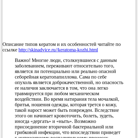
Описание типов кератом и их особенностей читайте по
ссылке
http://skinadvice.ru//keratoma-kozhi.html
Важно! Многие люди, столкнувшиеся с данным
заболеванием, переживают относительно того,
является ли потенциально или реально опасной
себорейная кератопапиллома. Сама по себе
опухоль является доброкачественной, но опасность
ее наличия заключается в том, что она легко
травмируется при любом механическом
воздействии. Во время натирания тела мочалкой,
бритья, ношения одежды, которая трется о кожу,
такой нарост может быть поврежден. Вследствие
этого он начинает кровоточить, болеть, зудеть,
иногда «дергать» и «ныть». Возможно
присоединение вторичной бактериальной или
грибковой инфекции, что впоследствии приведет
к интенсивному воспалительному процессу.