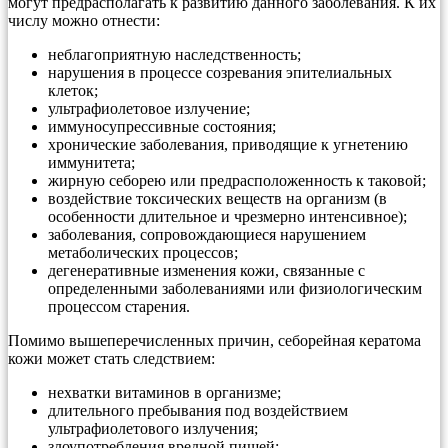
могут предрасполагать к развитию данного заболевания. К их
числу можно отнести:
неблагоприятную наследственность;
нарушения в процессе созревания эпителиальных
клеток;
ультрафиолетовое излучение;
иммуносупрессивные состояния;
хронические заболевания, приводящие к угнетению
иммунитета;
жирную себорею или предрасположенность к таковой;
воздействие токсических веществ на организм (в
особенности длительное и чрезмерно интенсивное);
заболевания, сопровождающиеся нарушением
метаболических процессов;
дегенеративные изменения кожи, связанные с
определенными заболеваниями или физиологическим
процессом старения.
Помимо вышеперечисленных причин, себорейная кератома
кожи может стать следствием:
нехватки витаминов в организме;
длительного пребывания под воздействием
ультрафиолетового излучения;
злоупотребления вредной пищей;