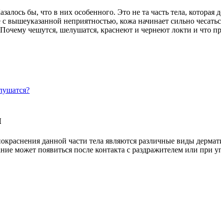
алось бы, что в них особенного. Это не та часть тела, которая
е с вышеуказанной неприятностью, кожа начинает сильно чесатьс
 Почему чешутся, шелушатся, краснеют и чернеют локти и что 
елушатся?
ы
раснения данной части тела являются различные виды дерматит
ание может появиться после контакта с раздражителем или при 