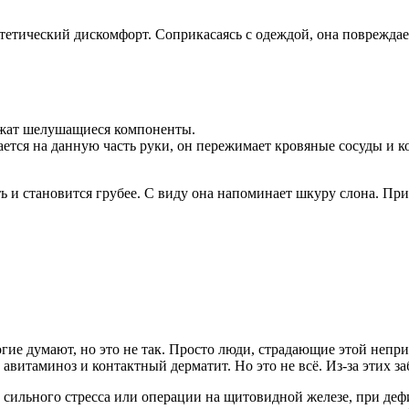
стетический дискомфорт. Соприкасаясь с одеждой, она поврежда
ержат шелушащиеся компоненты.
ается на данную часть руки, он пережимает кровяные сосуды и к
 и становится грубее. С виду она напоминает шкуру слона. При 
ногие думают, но это не так. Просто люди, страдающие этой непр
авитаминоз и контактный дерматит. Но это не всё. Из-за этих з
 сильного стресса или операции на щитовидной железе, при деф