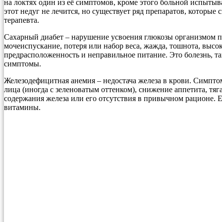
на локтях один из её симптомов, кроме этого больной испытыв
этот недуг не лечится, но существует ряд препаратов, которы
терапевта.
Сахарный диабет – нарушение усвоения глюкозы организмом плю
мочеиспускание, потеря или набор веса, жажда, тошнота, высо
предрасположенность и неправильное питание. Это болезнь, т
симптомы.
Железодефицитная анемия – недостача железа в крови. Симптом
лица (иногда с зеленоватым оттенком), снижение аппетита, тяг
содержания железа или его отсутствия в привычном рационе.
витамины.