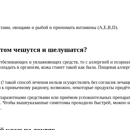
ктами, овощами и рыбой и принимать витамины (А,Е,В,D).
 этом чешутся и шелушатся?
отбеливающих и увлажняющих средств, то с аллергией и псориазо
 попадать в организм, кожа станет такой как была. Пищевая аллер
! такой способ лечения нельзя осуществлять без согласия лечаще
ся к привычному рациону, возможно, некоторые продукты придёт
вопаразитными средствами или приёмом успокоительных препара
зни. Чтобы вышеуказанные симптомы проходили быстрей, можно 
.