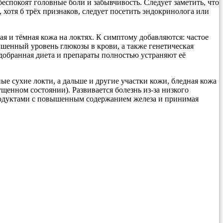
еспокоят головные боли и забывчивость. Следует заметить, что
 хотя б трёх признаков, следует посетить эндокринолога или
я и тёмная кожа на локтях. К симптому добавляются: частое
ышенный уровень глюкозы в крови, а также генетическая
добранная диета и препараты полностью устраняют её
е сухие локти, а дальше и другие участки кожи, бледная кожа
ущенном состоянии). Развивается болезнь из-за низкого
продуктами с повышенным содержанием железа и принимая