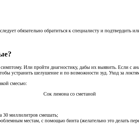
следует обязательно обратиться к специалисту и подтвердить ил
ные?
 симптому. Или пройти диагностику, дабы их выявить. Если с ан
чтобы устранить шелушение и по возможности зуд. Уход за локт
акой смесью:
Сок лимона со сметаной
а 30 миллилитров смешать;
роблемным местам, с помощью бинта (желательно это делать пере