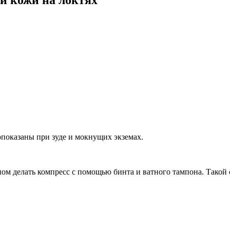
й кожи на локтях
опоказаны при зуде и мокнущих экземах.
 сном делать компресс с помощью бинта и ватного тампона. Тако