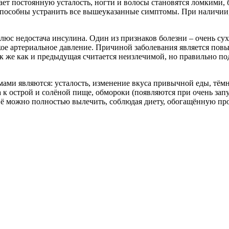
ает постоянную усталость, ногти и волосы становятся ломкими, б
е способны устранить все вышеуказанные симптомы. При наличии,
с недостача инсулина. Один из признаков болезни – очень суха
кое артериальное давление. Причиной заболевания является пов
ак же как и предыдущая считается неизлечимой, но правильно по
ами являются: усталость, изменение вкуса привычной еды, тёмны
а к острой и солёной пище, обмороки (появляются при очень зап
 Её можно полностью вылечить, соблюдая диету, обогащённую 