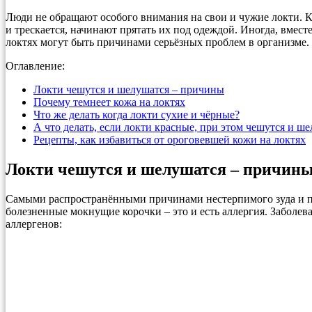
Люди не обращают особого внимания на свои и чужие локти. Каз
и трескается, начинают прятать их под одеждой. Иногда, вмест
локтях могут быть причинами серьёзных проблем в организме.
Оглавление:
Локти чешутся и шелушатся – причины
Почему темнеет кожа на локтях
Что же делать когда локти сухие и чёрные?
А что делать, если локти красные, при этом чешутся и ш
Рецепты, как избавиться от ороговевшей кожи на локтях
Локти чешутся и шелушатся – причин
Самыми распространёнными причинами нестерпимого зуда и пок
болезненные мокнущие корочки – это и есть аллергия. Заболев
аллергенов: