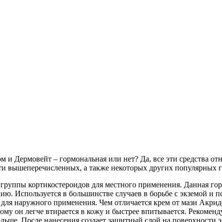
м и Дермовейт – гормональная или нет? Да, все эти средства о
ти вышеперечисленных, а также некоторых других популярных г
 группы кортикостероидов для местного применения. Данная го
ю. Используется в большинстве случаев в борьбе с экземой и п
 для наружного применения. Чем отличается крем от мази Акриде
ому он легче втирается в кожу и быстрее впитывается. Рекоменд
ольше. После нанесения создает защитный слой на поверхности 