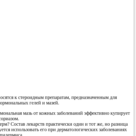
тносятся к стероидным препаратам, предназначенным для
ормональных гелей и мазей.
рмональная мазь от кожных заболеваний эффективно купирует
сориазом.
рм? Состав лекарств практически один и тот же, но разница
уется использовать его при дерматологических заболеваниях
эпидермиса.