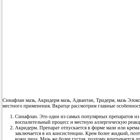
Синафлан мазь, Акридерм мазь, Адвантан, Тридерм, мазь Элоко
местного применения. Вкратце рассмотрим главные особеннос
Синафлан. Это один из самых популярных препаратов из
воспалительный процесс и местную аллергическую реакци
Акридерм. Препарат отпускается в форме мази или крема
заключается в их консистенции. Крем более жидкий, поэт
кожи лица. Мазь же более густая, поэтому впитывается д