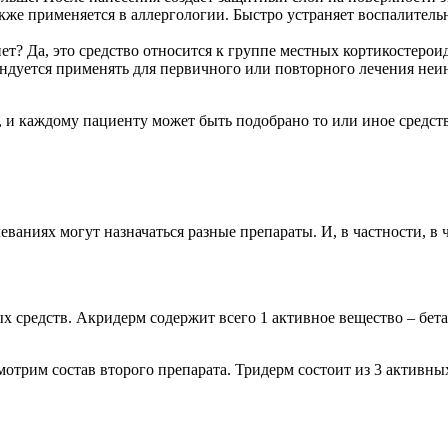
же применяется в аллергологии. Быстро устраняет воспалительн
ет? Да, это средство относится к группе местных кортикостерои
дуется применять для первичного или повторного лечения неи
 и каждому пациенту может быть подобрано то или иное средств
ваниях могут назначаться разные препараты. И, в частности, в
ых средств. Акридерм содержит всего 1 активное вещество – бет
отрим состав второго препарата. Тридерм состоит из 3 активны