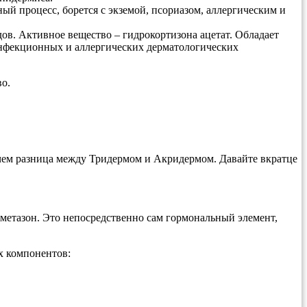
ый процесс, борется с экземой, псориазом, аллергическим и
дов. Активное вещество – гидрокортизона ацетат. Обладает
нфекционных и аллергических дерматологических
о.
 чем разница между Тридермом и Акридермом. Давайте вкратце
аметазон. Это непосредственно сам гормональный элемент,
х компонентов: