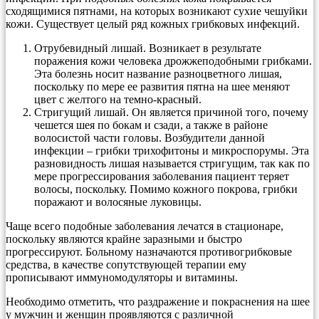
сходящимися пятнами, на которых возникают сухие чешуйки
кожи. Существует целый ряд кожных грибковых инфекций.
Отрубевидный лишай. Возникает в результате
поражения кожи человека дрожжеподобными грибками.
Эта болезнь носит название разноцветного лишая,
поскольку по мере ее развития пятна на шее меняют
цвет с желтого на темно-красный.
Стригущий лишай. Он является причиной того, почему
чешется шея по бокам и сзади, а также в районе
волосистой части головы. Возбудители данной
инфекции – грибки трихофитоны и микроспорумы. Эта
разновидность лишая называется стригущим, так как по
мере прогрессирования заболевания пациент теряет
волосы, поскольку. Помимо кожного покрова, грибки
поражают и волосяные луковицы.
Чаще всего подобные заболевания лечатся в стационаре,
поскольку являются крайне заразными и быстро
прогрессируют. Больному назначаются противогрибковые
средства, в качестве сопутствующей терапии ему
прописывают иммуномодуляторы и витамины.
Необходимо отметить, что раздражение и покраснения на шее
у мужчин и женщин проявляются с различной