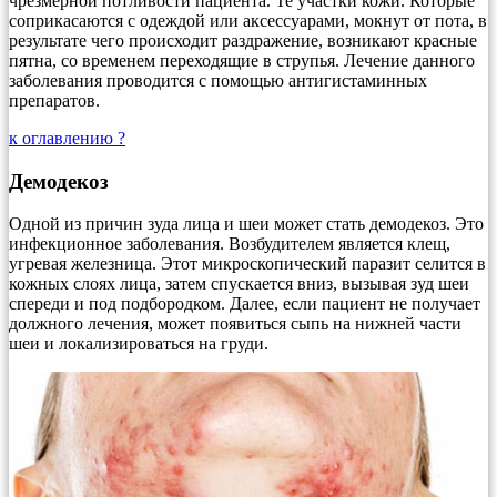
чрезмерной потливости пациента. Те участки кожи. Которые
соприкасаются с одеждой или аксессуарами, мокнут от пота, в
результате чего происходит раздражение, возникают красные
пятна, со временем переходящие в струпья. Лечение данного
заболевания проводится с помощью антигистаминных
препаратов.
к оглавлению ?
Демодекоз
Одной из причин зуда лица и шеи может стать демодекоз. Это
инфекционное заболевания. Возбудителем является клещ,
угревая железница. Этот микроскопический паразит селится в
кожных слоях лица, затем спускается вниз, вызывая зуд шеи
спереди и под подбородком. Далее, если пациент не получает
должного лечения, может появиться сыпь на нижней части
шеи и локализироваться на груди.