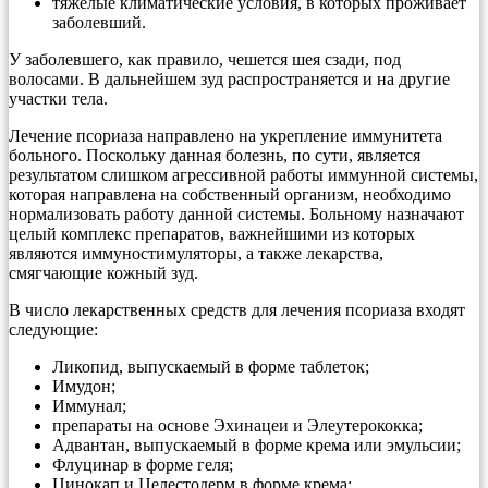
тяжелые климатические условия, в которых проживает
заболевший.
У заболевшего, как правило, чешется шея сзади, под
волосами. В дальнейшем зуд распространяется и на другие
участки тела.
Лечение псориаза направлено на укрепление иммунитета
больного. Поскольку данная болезнь, по сути, является
результатом слишком агрессивной работы иммунной системы,
которая направлена на собственный организм, необходимо
нормализовать работу данной системы. Больному назначают
целый комплекс препаратов, важнейшими из которых
являются иммуностимуляторы, а также лекарства,
смягчающие кожный зуд.
В число лекарственных средств для лечения псориаза входят
следующие:
Ликопид, выпускаемый в форме таблеток;
Имудон;
Иммунал;
препараты на основе Эхинацеи и Элеутерококка;
Адвантан, выпускаемый в форме крема или эмульсии;
Флуцинар в форме геля;
Цинокап и Целестодерм в форме крема;